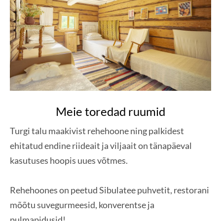
Meie toredad ruumid
Turgi talu maakivist rehehoone ning palkidest
ehitatud endine riideait ja viljaait on tänapäeval
kasutuses hoopis uues võtmes.
Rehehoones on peetud Sibulatee puhvetit, restorani
mõõtu suvegurmeesid, konverentse ja
pulmapidusid!