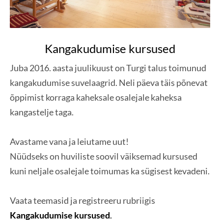
Kangakudumise kursused
Juba 2016. aasta juulikuust on Turgi talus toimunud
kangakudumise suvelaagrid. Neli päeva täis põnevat
õppimist korraga kaheksale osalejale kaheksa
kangastelje taga.
Avastame vana ja leiutame uut!
Nüüdseks on huviliste soovil väiksemad kursused
kuni neljale osalejale toimumas ka sügisest kevadeni.
Vaata teemasid ja registreeru rubriigis
Kangakudumise kursused
.