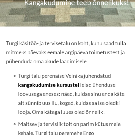
Kangakudumine teeb õnnelikuks!
Turgi käsitöö- ja tervisetalu on koht, kuhu saad tulla
mitmeks päevaks eemale argipäeva toimetustest ja
pühenduda oma akude laadimisele.
Turgi talu perenaise Veinika juhendatud
kangakudumise kursustel
leiad ühenduse
loovusega eneses: näed, kuidas sinu enda käte
alt sünnib uus ilu, koged, kuidas sa ise oledki
looja. Oma kätega luues oled õnnelik!
Maitsev ja tervislik toit on parim kütus meie
kehale. Turgi talu peremehe Ergo