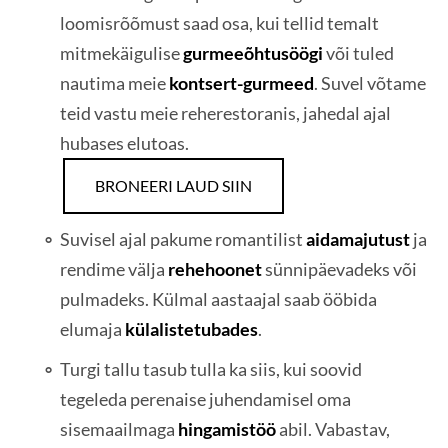
loomisrõõmust saad osa, kui tellid temalt
mitmekäigulise
gurmeeõhtusöögi
või tuled
nautima meie
kontsert-gurmeed
. Suvel võtame
teid vastu meie reherestoranis, jahedal ajal
hubases elutoas.
BRONEERI LAUD SIIN
Suvisel ajal pakume romantilist
aidamajutust
ja
rendime välja
rehehoonet
sünnipäevadeks või
pulmadeks. Külmal aastaajal saab ööbida
elumaja
külalistetubades
.
Turgi tallu tasub tulla ka siis, kui soovid
tegeleda perenaise juhendamisel oma
sisemaailmaga
hingamistöö
abil. Vabastav,